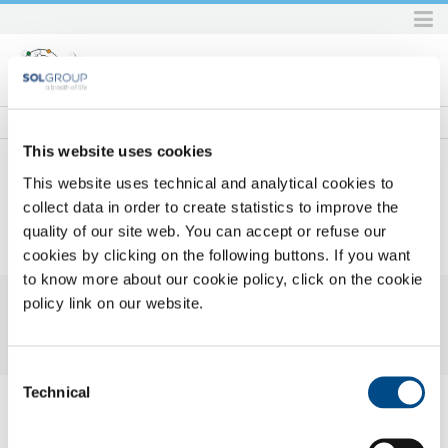
Skip
to
content.
|
Skip
to
This website uses cookies
navigation
This website uses technical and analytical cookies to
Home
collect data in order to create statistics to improve the
Prodotti e servizi
Prodotti e servizi per l'industria
Servizi accessori
Tracciabilità
quality of our site web. You can accept or refuse our
TRACCIABILITÀ
cookies by clicking on the following buttons. If you want
to know more about our cookie policy, click on the cookie
policy link on our website.
Consent
Technical
Selection
Tracciabilità