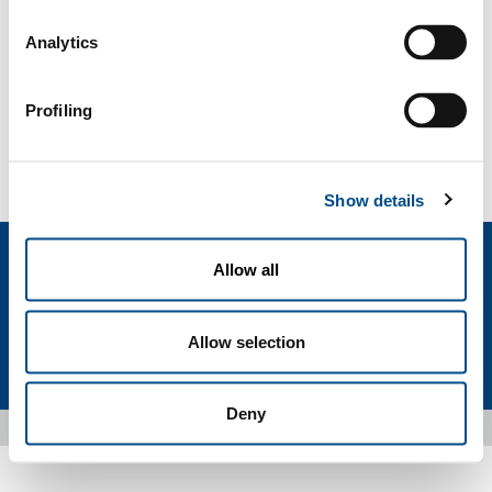
Safety Datasheets
Analytics
SOL for Healthcare
Profiling
Devi fare una segnalazione? Hai bisogno di
informazioni?
Contattaci
Show details
Allow all
Allow selection
Privacy
Cookies
Termini e condizioni
Disclaimer
Sitemap
Accessibility
Deny
Copyright © 2026 - SOL Spa - Partita Iva: 00771260965