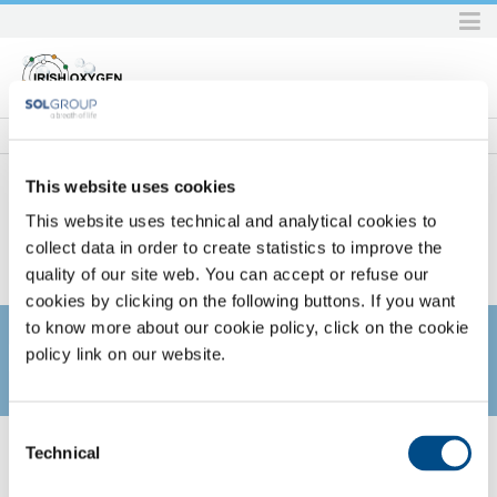
Skip
to
content.
|
Skip
to
navigation
This website uses cookies
This website uses technical and analytical cookies to
Home
SOL per la sanità
Servizi
Servizi biomedicali
collect data in order to create statistics to improve the
Corsi di formazione per la clientela
SOL PER LA SANITÀ
quality of our site web. You can accept or refuse our
cookies by clicking on the following buttons. If you want
to know more about our cookie policy, click on the cookie
policy link on our website.
Un servizio consolidato che riscuote sempre il gradimento della
Consent
Technical
clientela. Oggi una proposta differenziata per ciascuna delle
Selection
professionalità presenti all'interno della struttura ospedaliera, che