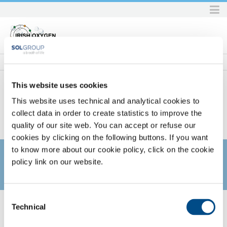
Skip
to
content.
|
Skip
to
navigation
This website uses cookies
This website uses technical and analytical cookies to
Home
SOL per la sanità
Servizi
Servizi farmaceutici
collect data in order to create statistics to improve the
Corsi di formazione per la clientela
SOL PER LA SANITÀ
quality of our site web. You can accept or refuse our
cookies by clicking on the following buttons. If you want
to know more about our cookie policy, click on the cookie
policy link on our website.
Un servizio consolidato che riscuote sempre il gradimento della
Consent
Technical
clientela. Oggi una proposta differenziata per ciascuna delle
Selection
professionalità presenti all'interno della struttura ospedaliera, che