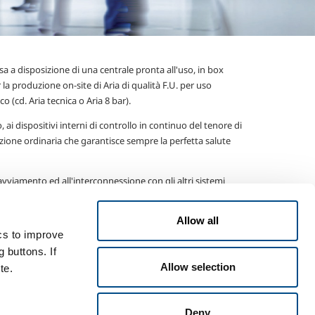
a a disposizione di una centrale pronta all'uso, in box
la produzione on-site di Aria di qualità F.U. per uso
(cd. Aria tecnica o Aria 8 bar).
ai dispositivi interni di controllo in continuo del tenore di
one ordinaria che garantisce sempre la perfetta salute
vviamento ed all'interconnessione con gli altri sistemi
te di migliore compromesso tra prestazioni da garantire e
Allow all
ics to improve
 buttons. If
Allow selection
te.
Termini e condizioni
Disclaimer
Sitemap
Accessibility
Deny