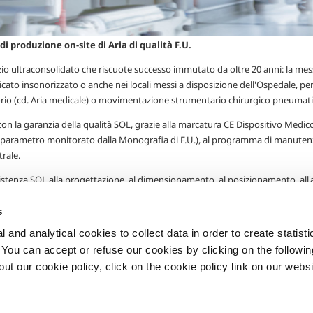
 di produzione on-site di Aria di qualità F.U.
io ultraconsolidato che riscuote successo immutato da oltre 20 anni: la mess
cato insonorizzato o anche nei locali messi a disposizione dell'Ospedale, per 
rio (cd. Aria medicale) o movimentazione strumentario chirurgico pneumatico 
n la garanzia della qualità SOL, grazie alla marcatura CE Dispositivo Medico, 
(parametro monitorato dalla Monografia di F.U.), al programma di manutenzi
trale.
istenza SOL alla progettazione, al dimensionamento, al posizionamento, all'a
 nell'Ospedale, per individuare sempre la soluzione giusta ed economicamen
s
 and analytical cookies to collect data in order to create statist
. You can accept or refuse our cookies by clicking on the following
t our cookie policy, click on the cookie policy link on our websi
Privacy
Cookies