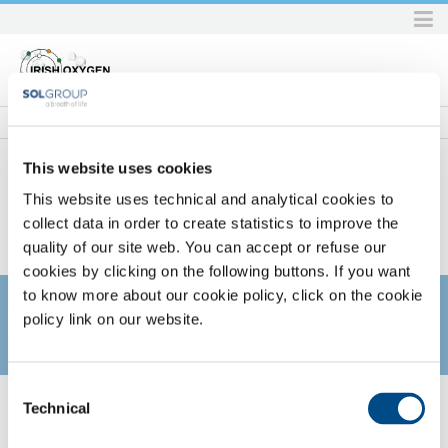
Skip
to
content.
|
Skip
to
navigation
This website uses cookies
This website uses technical and analytical cookies to
Home
SOL per la sanità
Servizi
Servizi tecnici
collect data in order to create statistics to improve the
Corsi di formazione per la clientela
SOL PER LA SANITÀ
quality of our site web. You can accept or refuse our
cookies by clicking on the following buttons. If you want
to know more about our cookie policy, click on the cookie
policy link on our website.
Un servizio consolidato che riscuote sempre il gradimento della
Consent
Technical
clientela. Oggi una proposta differenziata per ciascuna delle
Selection
professionalità presenti all'interno della struttura ospedaliera, che