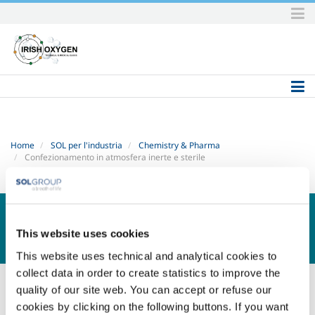
Skip
to
content.
|
Skip
to
navigation
Home
SOL per l'industria
Chemistry & Pharma
Confezionamento in atmosfera inerte e sterile
CHEMISTRY & PHARMA
This website uses cookies
This website uses technical and analytical cookies to
collect data in order to create statistics to improve the
Confezionamento in atmosfera
quality of our site web. You can accept or refuse our
inerte e sterile
cookies by clicking on the following buttons. If you want