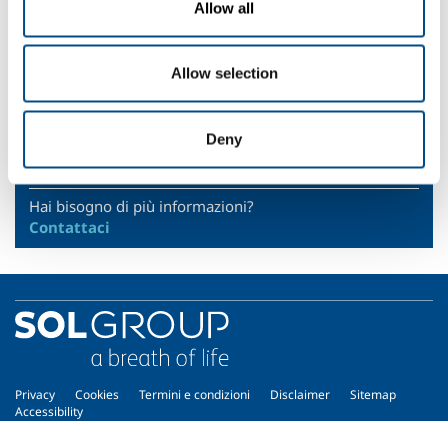
Allow all
Specialità farmaceutiche
Cosmetica ed erboristeria
Allow selection
Farmaceutici in bulk
Chimica fine
Deny
SOL for Industry
Hai bisogno di più informazioni?
Contattaci
Privacy
Cookies
Termini e condizioni
Disclaimer
Sitemap
Accessibility