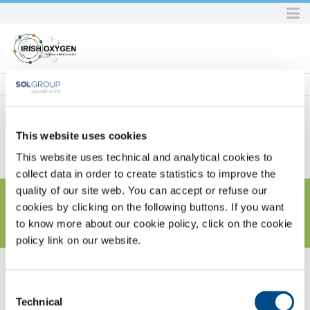
Skip
to
content.
|
Skip
to
navigation
This website uses cookies
Home
SOL per l'industria
Energy & Environment
Overview
ENERGY & ENVIRONMENT
This website uses technical and analytical cookies to
collect data in order to create statistics to improve the
quality of our site web. You can accept or refuse our
cookies by clicking on the following buttons. If you want
to know more about our cookie policy, click on the cookie
policy link on our website.
Gas, tecnologie e servizi per il settore Energy & Environment
Consent
Tecnologie per il trattamento e lo
Technical
Selection