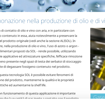
onazione nella produzione di olio e di v
 di contatto di olio e vino con aria, e in particolare con
no contenuto in essa, aiuta notevolmente a preservare la
el prodotto originale (vedi anche la sezione ALISOL). In
re, nella produzione di olio e vino, l'uso di azoto o argon -
alimentari proposti da SOL - rende possibile, utilizzando
e applicative ed attrezzature specifiche, l’efficace rimozione
geno presente negli spazi di testa dei serbatoi di stoccaggio
te di degassare l'ossigeno contenuto nel prodotto.
questa tecnologia SOL è possibile evitare fenomeni di
ne del prodotto, mantenerne la qualità e le proprietà
tiche ed aumentarne la shelf life.
uon funzionamento di questa applicazione è importante
Gase
re che la quantità di gas inerte a contatto con il prodotto
e sia costante nel tempo, attraverso i servizi di analisi e di