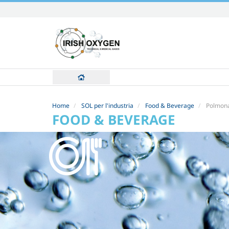
Skip
to
content.
|
Skip
to
navigation
Home
SOL per l'industria
Food & Beverage
Polmonaz
FOOD & BEVERAGE