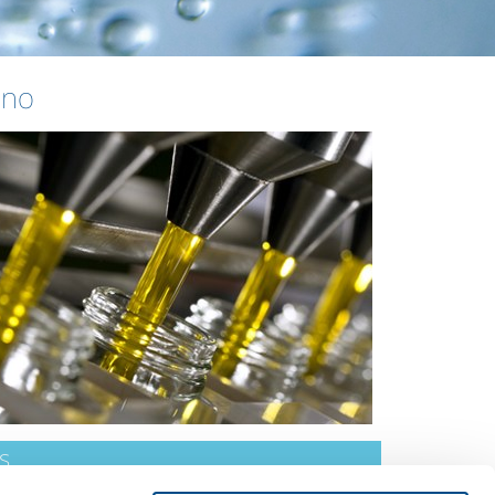
ino
s