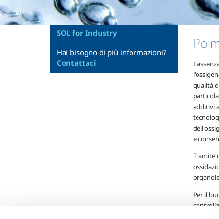
SOL for Industry
Polm
Hai bisogno di più informazioni?
Contattaci
L'assenza
l'ossige
qualità d
particola
additivi 
tecnologi
dell'ossi
e consen
Tramite 
ossidazio
organolet
Per il b
controlla
alimentar