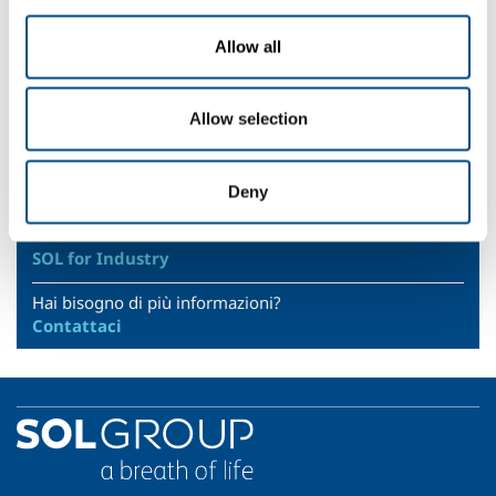
progettazione.
Gases
Allow all
Idrogeno
- H2
Allow selection
Sectors of Application
Raffinazione petrolio
Deny
SOL for Industry
Hai bisogno di più informazioni?
Contattaci