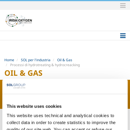
Skip
to
content.
|
Skip
to
navigation
Home
SOL per l'industria
Oil & Gas
Processi di hydrotreating & hydrocreacking
OIL & GAS
This website uses cookies
This website uses technical and analytical cookies to
Processi di hydrotreating &
collect data in order to create statistics to improve the
hydrocreacking
quality of our site web. You can accept or refuse our