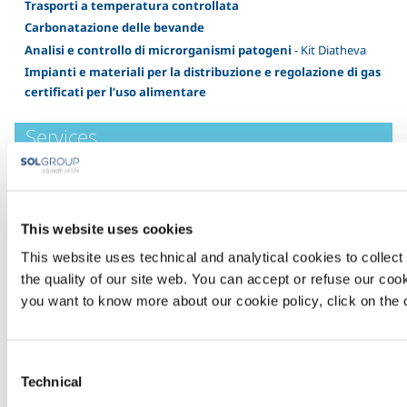
Trasporti a temperatura controllata
Carbonatazione delle bevande
Analisi e controllo di microrganismi patogeni
- Kit Diatheva
Impianti e materiali per la distribuzione e regolazione di gas
certificati per l’uso alimentare
Services
Autoproduzione di azoto
- NitroSOL food
Pulizia criogenica
- DryBlast
Sanificazione degli ambienti
This website uses cookies
This website uses technical and analytical cookies to collect 
Gases
the quality of our site web. You can accept or refuse our cooki
you want to know more about our cookie policy, click on the c
AliSOL
Argon
- Ar
Azoto
- N2
Consent
Anidride Carbonica
- CO2
Technical
Selection
Ossigeno
- O2