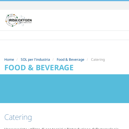
Skip
to
content.
|
Skip
to
navigation
Home
SOL per l'industria
Food & Beverage
Catering
FOOD & BEVERAGE
Catering