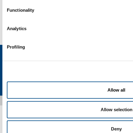
Functionality
SOL for Industry
Hai bisogno di più informazioni?
Analytics
Contattaci
Profiling
Privacy
Cookies
Termini e condizioni
Disclaimer
Sitemap
Accessibility
Allow all
Copyright © 2026 - SOL Spa - Partita Iva: 00771260965
Allow selection
Deny