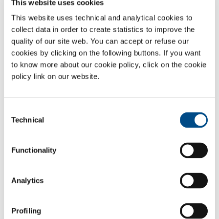
This website uses cookies
(3.0)
This website uses technical and analytical cookies to
collect data in order to create statistics to improve the
Ghiaccio secco
≥ 99.9%
(3.0)
quality of our site web. You can accept or refuse our
cookies by clicking on the following buttons. If you want
to know more about our cookie policy, click on the cookie
Ghiaccio secco Food-grade E290
≥ 99.9%
policy link on our website.
(3.0)
Miscele Standard
Consent
Technical
Selection
Miscele di gas Anidride Carbonica –
Da ppb a
Argon
99.9%
Functionality
Miscele di gas Anidride Carbonica – Azoto
Analytics
Miscele di gas Anidride Carbonica – Elio
Profiling
Miscele Multicomponente Standard