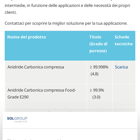
intermedie, in funzione delle applicazioni e delle necessità dei propri
clienti.
Contattaci per scoprire la miglior soluzione per la tua applicazione.
Nome del prodotto
Titolo
Schede
(Grado di
tecniche
purezza)
Anidride Carbonica compressa
≥ 99.998%
Scarica
(4.8)
Anidride Carbonica compressa Food-
≥ 99.9%
Grade E290
(3.0)
Anidride Carbonica refrigerante R744
≥ 99.99%
Scarica
(4.0)
Anidride Carbonica liquida
≥ 99.9%