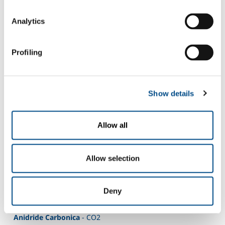
biologica con impianti brevettati
Ossidazione solfuri
Analytics
Riduzione dell’ammoniaca, processo NAD
Abbattimento schiume, odori, aereosol
Profiling
Riduzione microinquinanti organici
Abbattimento tensioattivi e colori
Stabilizzazione fanghi di supero
Trattamento acque di falda
Show details
Trattamenti acque di processo anti-fouling e disinfezione
Le soluzioni fornite da SOL sono completamente adattabili alle
Allow all
specifiche esigenze del cliente. SOL segue il progetto sin dalle prime
fasi di progettazione, la realizzazione, l’avviamento, la manutenzione
ordinaria e straordinaria con l’impiego di personale esperto e
Allow selection
qualificato.
Gases
Deny
Ossigeno
- O2
Anidride Carbonica
- CO2