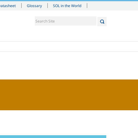
Datasheet
Glossary
SOL in the World