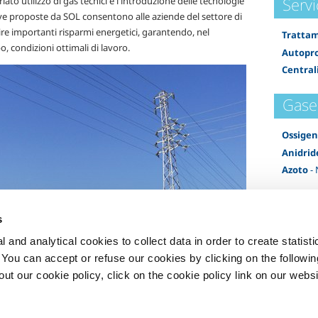
Servi
iato utilizzo di gas tecnici e l'introduzione delle tecnologie
ve proposte da SOL consentono alle aziende del settore di
re importanti risparmi energetici, garantendo, nel
Trattam
 condizioni ottimali di lavoro.
Autopro
Centrali
Gase
Ossige
Anidrid
Azoto
- 
s
 and analytical cookies to collect data in order to create statist
. You can accept or refuse our cookies by clicking on the following
t our cookie policy, click on the cookie policy link on our websi