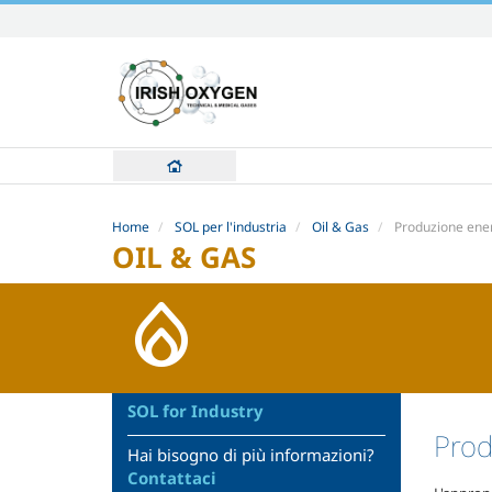
Skip
to
content.
|
Skip
to
navigation
Home
SOL per l'industria
Oil & Gas
Produzione ene
OIL & GAS
SOL for Industry
Prod
Hai bisogno di più informazioni?
Contattaci