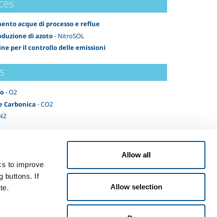
ces
ento acque di processo e reflue
duzione di azoto
- NitroSOL
ne per il controllo delle emissioni
s
no
- O2
e Carbonica
- CO2
N2
Allow all
ics to improve
 buttons. If
Allow selection
te.