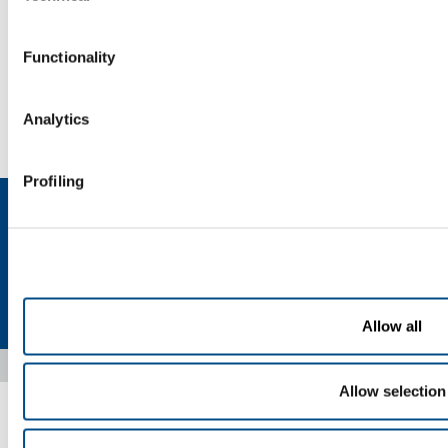
Elio
- He
Functionality
SOL for Industry
Hai bisogno di più informazioni?
Analytics
Contattaci
Profiling
Privacy
Cookies
Termini e condizioni
Disclaimer
Sitemap
Accessibility
Allow all
Copyright © 2026 - SOL Spa - Partita Iva: 00771260965
Allow selection