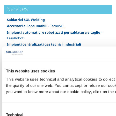
Services
Saldatrici SOL Welding
Accessori e Consumabili
- TecnoSOL
Impianti automatici e robotizzati per saldatura e taglio
-
EasyRobot
Impianti centralizzati gas tecnici industriali
Monitoraggio on-line dei parametri di saldatura
- Enermix.net
Pulizia criogenica
- DryBlast
Gases
This website uses cookies
This website uses technical and analytical cookies to collect 
Argon
- Ar
the quality of our site web. You can accept or refuse our cooki
Azoto
- N2
you want to know more about our cookie policy, click on the c
Acetilene AD
- C2H2
Idrogeno
- H2
Ossigeno
- O2
Consent
Anidride Carbonica
- CO2
Technical
Selection