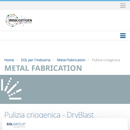
Skip
to
content.
|
Skip
to
navigation
Home
SOL per l'industria
Metal Fabrication
Pulizia criogenica
METAL FABRICATION
Pulizia criogenica
- DryBlast
DryBlast è una linea completa di tecnologie, prodotti e servizi SOL per