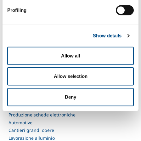
Dryblast è caratterizzata dall’assenza di residui di prodotti
Profiling
potenzialmente pericolosi sulle superfici di attrezzature ed impianti
che rimangono quindi sostanzialmente inalterate anche dopo
centinaia di applicazioni.
Show details
Sectors of Application
Lavorazione acciaio al carbonio
Allow all
Cantieri navali
Lavorazione metalli non ferrosi
Carpenteria
Allow selection
Lavorazione acciaio inox
Lavorazioni utensili
Deny
Trattamento termico conto terzi
Produzioni aeronautiche
Produzione schede elettroniche
Automotive
Cantieri grandi opere
Lavorazione alluminio