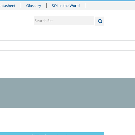
Datasheet
Glossary
SOL in the World