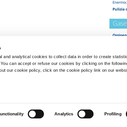
Enermix
Pulizia
Gase
Ossige
Azoto
- 
s
Argon
-
Acetile
 and analytical cookies to collect data in order to create statist
Idroge
. You can accept or refuse our cookies by clicking on the following
Anidrid
t our cookie policy, click on the cookie policy link on our websi
Elio
- He
Privacy
Cookies
unctionality
Analytics
Profiling