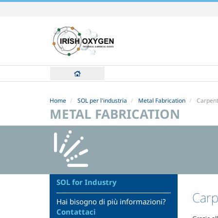
Skip
to
content.
|
Skip
to
navigation
Home
SOL per l'industria
Metal Fabrication
Carpent
METAL FABRICATION
SOL for Industry
Carp
Hai bisogno di più informazioni?
Contattaci