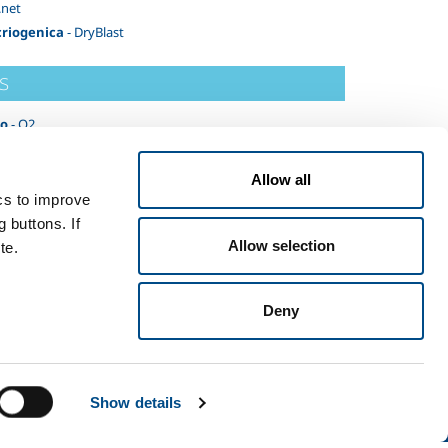
.net
 criogenica
- DryBlast
s
no
- O2
N2
 Ar
Allow all
ne AD
- C2H2
ics to improve
no
- H2
 buttons. If
Allow selection
e Carbonica
- CO2
te.
Deny
Termini e condizioni
Disclaimer
Sitemap
Accessibility
Show details