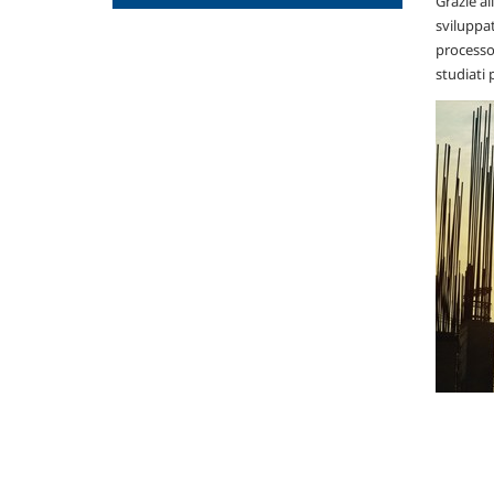
Grazie al
sviluppat
processo 
studiati 