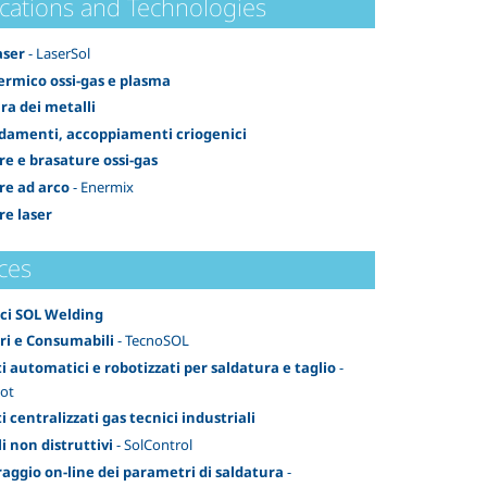
ications and Technologies
aser
- LaserSol
termico ossi-gas e plasma
ra dei metalli
damenti, accoppiamenti criogenici
re e brasature ossi-gas
re ad arco
- Enermix
re laser
ces
ici SOL Welding
ri e Consumabili
- TecnoSOL
i automatici e robotizzati per saldatura e taglio
-
ot
 centralizzati gas tecnici industriali
i non distruttivi
- SolControl
aggio on-line dei parametri di saldatura
-