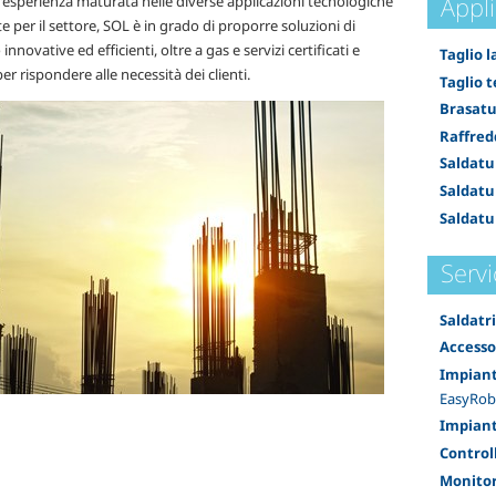
Appl
l'esperienza maturata nelle diverse applicazioni tecnologiche
e per il settore, SOL è in grado di proporre soluzioni di
innovative ed efficienti, oltre a gas e servizi certificati e
Taglio l
per rispondere alle necessità dei clienti.
Taglio 
Brasatu
Raffred
Saldatu
Saldatu
Saldatu
Servi
Saldatr
Accesso
Impiant
EasyRob
Impianti
Controll
Monitor