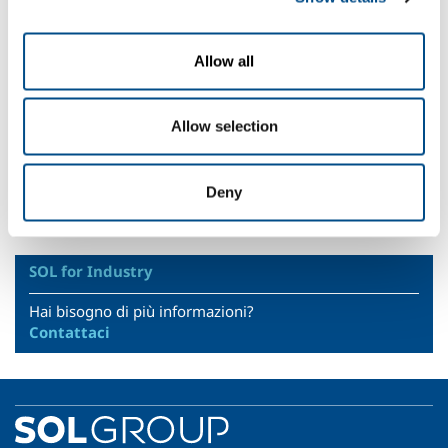
accoppiamento.
Gases
Allow all
Azoto
- N2
Allow selection
Sectors of Application
Carpenteria
Deny
Trattamento termico conto terzi
SOL for Industry
Hai bisogno di più informazioni?
Contattaci