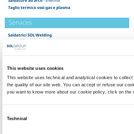
Saldature ad arco
- Enermix
Taglio termico ossi-gas e plasma
Services
Saldatrici SOL Welding
Accessori e Consumabili
- TecnoSOL
Impianti centralizzati gas tecnici industriali
Pulizia criogenica
- DryBlast
This website uses cookies
Gases
This website uses technical and analytical cookies to collect 
Ossigeno
- O2
the quality of our site web. You can accept or refuse our cooki
you want to know more about our cookie policy, click on the c
Acetilene AD
- C2H2
Argon
- Ar
Anidride Carbonica
- CO2
Consent
Elio
- He
Technical
Selection
Idrogeno
- H2