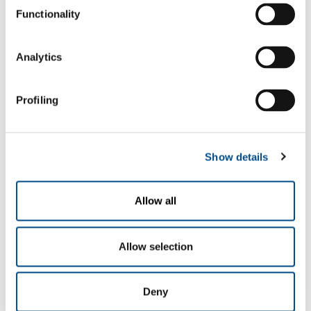
biologica con impianti brevettati
Functionality
Ossidazione solfuri
Riduzione dell’ammoniaca, processo NAD
Analytics
Abbattimento schiume, odori, aereosol
Riduzione microinquinanti organici
Abbattimento tensioattivi e colori
Profiling
Stabilizzazione fanghi di supero
Trattamento acque di falda
Trattamenti acque di processo anti-fouling e disinfezione
Show details
Le soluzioni fornite da SOL sono completamente adattabili alle
Allow all
specifiche esigenze del cliente. SOL segue il progetto sin dalle prime
fasi di progettazione, la realizzazione, l’avviamento, la manutenzione
ordinaria e straordinaria con l’impiego di personale esperto e
Allow selection
qualificato.
Gases
Deny
Ossigeno
- O2