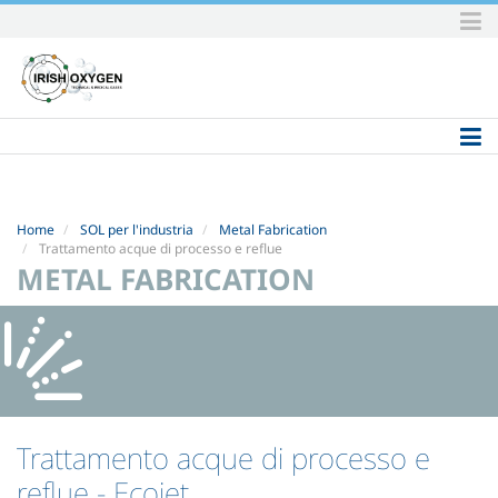
Skip
to
content.
|
Skip
to
navigation
Home
SOL per l'industria
Metal Fabrication
Trattamento acque di processo e reflue
METAL FABRICATION
Trattamento acque di processo e
reflue
- Ecojet