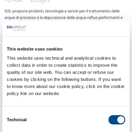
SOL propone prodotti, tecnologie e servizi per il trattamento delle
acque di processo e la depurazione delle acque reflue performanti e
testate tramite la elevate esperienza accumulata nel settore. Ad
esempio il trattamento delle acque reflue richiede molta attenzione ed
una conduzione specialistica di impianti e processo a causa della
natura dei componenti disciolti, a volte concentrati e non facilmente
This website uses cookies
degradabili.
SOL propone soluzioni che coprono a 360° le richieste del cliente, dalla
This website uses technical and analytical cookies to
fornitura di impianti per aumentare la capacità depurativa della
collect data in order to create statistics to improve the
sezione biologica, al controllo del pH, all’uso di ozono come agente
quality of our site web. You can accept or refuse our
anti-fouling, oltre a soluzioni per eliminare l’ammoniaca in eccesso o
cookies by clicking on the following buttons. If you want
ridurre i composti solforati così come il colore, l’odore od i tensioattivi.
to know more about our cookie policy, click on the cookie
policy link on our website.
SOL è impegnata costantemente nella ricerca e sviluppo di
applicazioni tecnologiche per il trattamento dei reflui : le principali
soluzioni proposte da SOL per il trattamento delle acque sono
Consent
elencate di seguito.
Technical
Selection
Potenziamento capacità depurativa della sezione