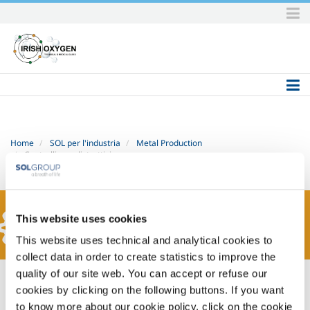
Skip
to
content.
|
Skip
to
navigation
Home
SOL per l'industria
Metal Production
Controlli non distruttivi
METAL PRODUCTION
This website uses cookies
This website uses technical and analytical cookies to
collect data in order to create statistics to improve the
quality of our site web. You can accept or refuse our
Controlli non distruttivi
- SOLcontrol
cookies by clicking on the following buttons. If you want
to know more about our cookie policy, click on the cookie