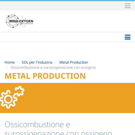
Skip
to
content.
|
Skip
to
navigation
Home
SOL per l'industria
Metal Production
Ossicombustione e surossigenazione con ossigeno
METAL PRODUCTION
Ossicombustione e
surossigenazione con ossigeno