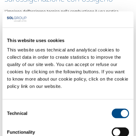
L’impiego dell’ossigeno tecnico nella combustione è una pratica,
diffusa in molti processi industriali, che consente di ottenere indubbi
vantaggi rispetto al solo utilizzo di aria come comburente.
I processi di combustione che impiegano ossigeno in sostituzione
This website uses cookies
all’aria (ossicombustione), grazie all’eliminazione dell’azoto presente
nell’aria (che non partecipa alla reazione di ossidazione del
This website uses technical and analytical cookies to
combustibile) e ad una conseguente accresciuta temperatura di
collect data in order to create statistics to improve the
fiamma, permettono di:
quality of our site web. You can accept or refuse our
cookies by clicking on the following buttons. If you want
ridurre il consumo energetico specifico e
conseguentemente i costi legati al combustibile
to know more about our cookie policy, click on the cookie
migliorare il trasferimento termico e conseguire una
policy link on our website.
maggior efficienza complessiva
aumentare la produttività e la flessibilità dell’impianto
produttivo
Consent
Technical
ridurre il volume di fumi prodotti e degli annessi costi
Selection
d’impianto;
ridurre le emissioni di incombusti e degli ossidi di azoto
Functionality
(NO
)
X