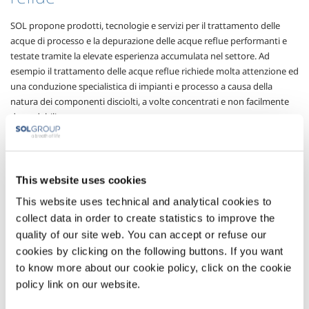
SOL propone prodotti, tecnologie e servizi per il trattamento delle
acque di processo e la depurazione delle acque reflue performanti e
testate tramite la elevate esperienza accumulata nel settore. Ad
esempio il trattamento delle acque reflue richiede molta attenzione ed
una conduzione specialistica di impianti e processo a causa della
natura dei componenti disciolti, a volte concentrati e non facilmente
degradabili.
SOL propone soluzioni che coprono a 360° le richieste del cliente, dalla
fornitura di impianti per aumentare la capacità depurativa della
sezione biologica, al controllo del pH, all’uso di ozono come agente
This website uses cookies
anti-fouling, oltre a soluzioni per eliminare l’ammoniaca in eccesso o
ridurre i composti solforati così come il colore, l’odore od i tensioattivi.
This website uses technical and analytical cookies to
collect data in order to create statistics to improve the
SOL è impegnata costantemente nella ricerca e sviluppo di
quality of our site web. You can accept or refuse our
applicazioni tecnologiche per il trattamento dei reflui: le principali
cookies by clicking on the following buttons. If you want
soluzioni proposte da SOL per il trattamento delle acque sono
to know more about our cookie policy, click on the cookie
elencate di seguito.
policy link on our website.
Potenziamento capacità depurativa della sezione