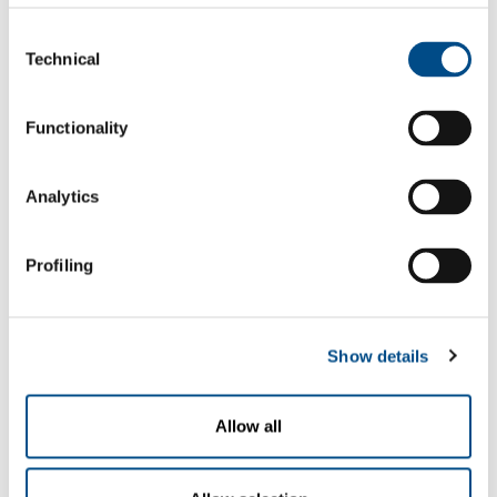
biologica con impianti brevettati
Ossidazione solfuri
Consent
Riduzione dell’ammoniaca, processo NAD
Technical
Selection
Abbattimento schiume, odori, aereosol
Riduzione microinquinanti organici
Functionality
Abbattimento tensioattivi e colori
Stabilizzazione fanghi di supero
Trattamento acque di falda
Analytics
Trattamenti acque di processo anti-fouling e disinfezione
Le soluzioni fornite da SOL sono completamente adattabili alle
Profiling
specifiche esigenze del cliente. SOL segue il progetto sin dalle prime
fasi di progettazione, la realizzazione, l’avviamento, la manutenzione
ordinaria e straordinaria con l’impiego di personale esperto e
qualificato.
Show details
Allow all